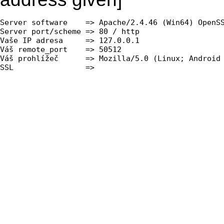
Server software    => Apache/2.4.46 (Win64) OpenSS
Server port/scheme => 80 / http

Vaše IP adresa     => 127.0.0.1

Váš remote_port    => 50512

Váš prohlížeč      => Mozilla/5.0 (Linux; Android 
SSL                => 
