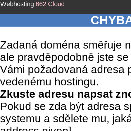
Webhosting
662 Cloud
CHYBA
Zadaná doména směřuje na
ale pravděpodobně jste se
Vámi požadovaná adresa pa
vedenému hostingu.
Zkuste adresu napsat zn
Pokud se zda být adresa s
systemu a sdělete mu, jak
address given]